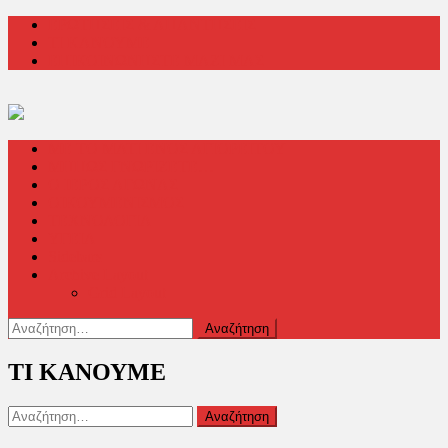
Μεταπηδήστε
ΕΡΩΤΗΣΕΙΣ & ΑΠΑΝΤΗΣΕΙΣ
στο
ΤΙ ΚΑΝΟΥΜΕ
περιεχόμενο
ΕΠΙΚΟΙΝΩΝΗΣΤΕ ΜΑΖΙ ΜΑΣ
ΜΕ ΤΟ ΜΑΤΙ ΕΝΟΣ ΑΓΙΟΡΕΙΤΟΥ
ΜΗΠΩΣ ΓΝΩΡΙΖΕΤΕ…
Ο ΙΕΡΟΣ ΑΓΩΝΑΣ
ΟΙΚΟΥΜΕΝΙΣΜΟΣ
ΤΕΧΝΟΛΟΓΙΑ
ΥΓΕΙΑ
Sidebars
Archive Layout
Grid Layout
Αναζήτηση
για:
ΤΙ ΚΑΝΟΥΜΕ
Αναζήτηση
για: