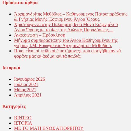
Πρόσφατα άρθρα
Ἀρχιμανδρίτης Μεθόδιος – Καθηγούμενος Πατροπαράδοτης
& Γνήσιας Μονῆς Ἐσφιφμένου Ἁγίου Ὅρους.
Χριστούγεννα στην Παλαιφατη Ιερά Μονή Εσφιγμένου
Αγίου Όρους με το Φως της Αιώνιας Παραδόσεως…
Ανακοίνωση – Πρόσκληση
Μήνυμα συμπαράστασης του Αγίου Καθηγουμένου της
γνήσιας Ι.Μ. Εσφιγμένου Αρχιμανδρίτου Μεθοδίου.
Ποιοί εἶναι οἱ «εἰδικοί ἐπιστήμονες» πού εἰσηγήθηκαν νά
φορᾶνε μάσκα ἀκόμα καί τά παιδιά;
Ιστορικό
Ιανουάριος 2026
Ιούλιος 2021
Μάιος 2021
Απρίλιος 2021
Kατηγορίες
ΒΙΝΤΕΟ
ΙΣΤΟΡΙΑ
ΜΕ ΤΟ ΜΑΤΙ ΕΝΟΣ ΑΓΙΟΡΕΙΤΟΥ