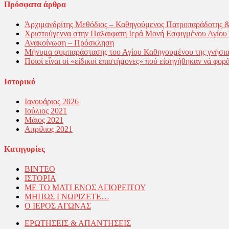
Πρόσφατα άρθρα
Ἀρχιμανδρίτης Μεθόδιος – Καθηγούμενος Πατροπαράδοτης 
Χριστούγεννα στην Παλαιφατη Ιερά Μονή Εσφιγμένου Αγίο
Ανακοίνωση – Πρόσκληση
Μήνυμα συμπαράστασης του Αγίου Καθηγουμένου της γνήσια
Ποιοί εἶναι οἱ «εἰδικοί ἐπιστήμονες» πού εἰσηγήθηκαν νά φορα
Ιστορικό
Ιανουάριος 2026
Ιούλιος 2021
Μάιος 2021
Απρίλιος 2021
Kατηγορίες
ΒΙΝΤΕΟ
ΙΣΤΟΡΙΑ
ΜΕ ΤΟ ΜΑΤΙ ΕΝΟΣ ΑΓΙΟΡΕΙΤΟΥ
ΜΗΠΩΣ ΓΝΩΡΙΖΕΤΕ…
Ο ΙΕΡΟΣ ΑΓΩΝΑΣ
ΕΡΩΤΗΣΕΙΣ & ΑΠΑΝΤΗΣΕΙΣ