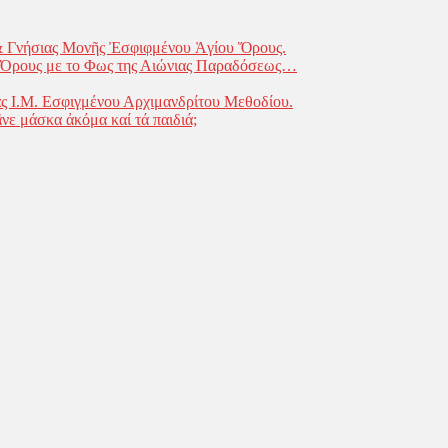
& Γνήσιας Μονῆς Ἐσφιφμένου Ἁγίου Ὅρους.
υ Όρους με το Φως της Αιώνιας Παραδόσεως…
ς Ι.Μ. Εσφιγμένου Αρχιμανδρίτου Μεθοδίου.
͂νε μάσκα ἀκόμα καί τά παιδιά;