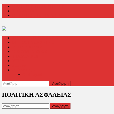
Μεταπηδήστε
ΕΡΩΤΗΣΕΙΣ & ΑΠΑΝΤΗΣΕΙΣ
στο
ΤΙ ΚΑΝΟΥΜΕ
περιεχόμενο
ΕΠΙΚΟΙΝΩΝΗΣΤΕ ΜΑΖΙ ΜΑΣ
ΜΕ ΤΟ ΜΑΤΙ ΕΝΟΣ ΑΓΙΟΡΕΙΤΟΥ
ΜΗΠΩΣ ΓΝΩΡΙΖΕΤΕ…
Ο ΙΕΡΟΣ ΑΓΩΝΑΣ
ΟΙΚΟΥΜΕΝΙΣΜΟΣ
ΤΕΧΝΟΛΟΓΙΑ
ΥΓΕΙΑ
Sidebars
Archive Layout
Grid Layout
Αναζήτηση
για:
ΠΟΛΙΤΙΚΗ ΑΣΦΑΛΕΙΑΣ
Αναζήτηση
για: