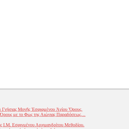
& Γνήσιας Μονῆς Ἐσφιφμένου Ἁγίου Ὅρους.
υ Όρους με το Φως της Αιώνιας Παραδόσεως…
ς Ι.Μ. Εσφιγμένου Αρχιμανδρίτου Μεθοδίου.