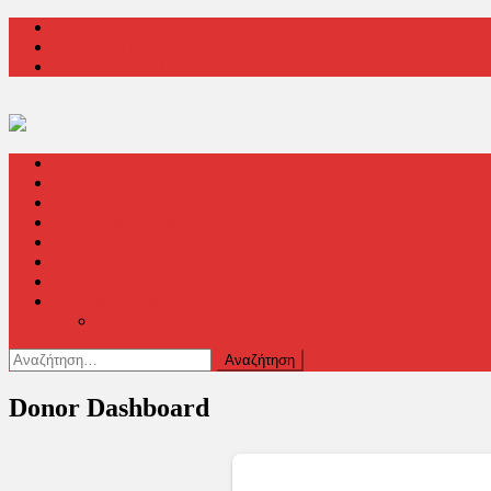
Μεταπηδήστε
ΕΡΩΤΗΣΕΙΣ & ΑΠΑΝΤΗΣΕΙΣ
στο
ΤΙ ΚΑΝΟΥΜΕ
περιεχόμενο
ΕΠΙΚΟΙΝΩΝΗΣΤΕ ΜΑΖΙ ΜΑΣ
ΜΕ ΤΟ ΜΑΤΙ ΕΝΟΣ ΑΓΙΟΡΕΙΤΟΥ
ΜΗΠΩΣ ΓΝΩΡΙΖΕΤΕ…
Ο ΙΕΡΟΣ ΑΓΩΝΑΣ
ΟΙΚΟΥΜΕΝΙΣΜΟΣ
ΤΕΧΝΟΛΟΓΙΑ
ΥΓΕΙΑ
Sidebars
Archive Layout
Grid Layout
Αναζήτηση
για:
Donor Dashboard