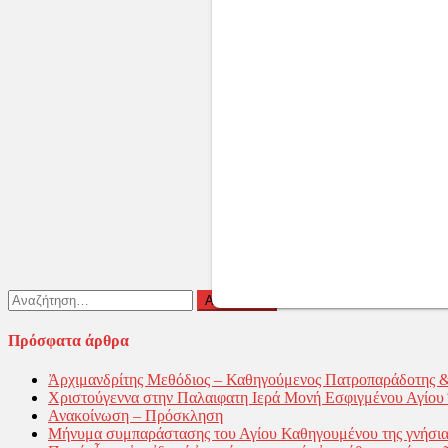
Αναζήτηση
για:
Πρόσφατα άρθρα
Ἀρχιμανδρίτης Μεθόδιος – Καθηγούμενος Πατροπαράδοτης 
Χριστούγεννα στην Παλαιφατη Ιερά Μονή Εσφιγμένου Αγίο
Ανακοίνωση – Πρόσκληση
Μήνυμα συμπαράστασης του Αγίου Καθηγουμένου της γνήσια