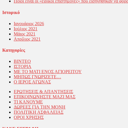
Ποιοί εἶναι οἱ «εἰδικοί ἐπιστήμονες» πού εἰσηγήθηκαν νά φορα
Ιστορικό
Ιανουάριος 2026
Ιούλιος 2021
Μάιος 2021
Απρίλιος 2021
Kατηγορίες
ΒΙΝΤΕΟ
ΙΣΤΟΡΙΑ
ΜΕ ΤΟ ΜΑΤΙ ΕΝΟΣ ΑΓΙΟΡΕΙΤΟΥ
ΜΗΠΩΣ ΓΝΩΡΙΖΕΤΕ…
Ο ΙΕΡΟΣ ΑΓΩΝΑΣ
ΕΡΩΤΗΣΕΙΣ & ΑΠΑΝΤΗΣΕΙΣ
ΕΠΙΚΟΙΝΩΝΗΣΤΕ ΜΑΖΙ ΜΑΣ
ΤΙ ΚΑΝΟΥΜΕ
ΔΩΡΕΕΣ ΓΙΑ ΤΗΝ ΜΟΝΗ
ΠΟΛΙΤΙΚΗ ΑΣΦΑΛΕΙΑΣ
ΟΡΟΙ ΧΡΗΣΗΣ