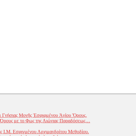
& Γνήσιας Μονῆς Ἐσφιφμένου Ἁγίου Ὅρους.
υ Όρους με το Φως της Αιώνιας Παραδόσεως…
ς Ι.Μ. Εσφιγμένου Αρχιμανδρίτου Μεθοδίου.