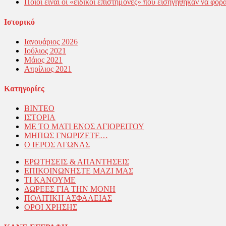
Ποιοί εἶναι οἱ «εἰδικοί ἐπιστήμονες» πού εἰσηγήθηκαν νά φορα
Ιστορικό
Ιανουάριος 2026
Ιούλιος 2021
Μάιος 2021
Απρίλιος 2021
Kατηγορίες
ΒΙΝΤΕΟ
ΙΣΤΟΡΙΑ
ΜΕ ΤΟ ΜΑΤΙ ΕΝΟΣ ΑΓΙΟΡΕΙΤΟΥ
ΜΗΠΩΣ ΓΝΩΡΙΖΕΤΕ…
Ο ΙΕΡΟΣ ΑΓΩΝΑΣ
ΕΡΩΤΗΣΕΙΣ & ΑΠΑΝΤΗΣΕΙΣ
ΕΠΙΚΟΙΝΩΝΗΣΤΕ ΜΑΖΙ ΜΑΣ
ΤΙ ΚΑΝΟΥΜΕ
ΔΩΡΕΕΣ ΓΙΑ ΤΗΝ ΜΟΝΗ
ΠΟΛΙΤΙΚΗ ΑΣΦΑΛΕΙΑΣ
ΟΡΟΙ ΧΡΗΣΗΣ