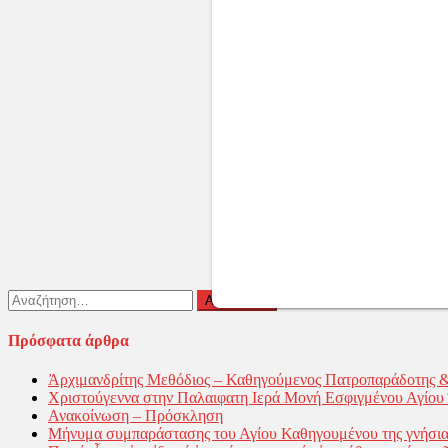
Αναζήτηση
για:
Πρόσφατα άρθρα
Ἀρχιμανδρίτης Μεθόδιος – Καθηγούμενος Πατροπαράδοτης 
Χριστούγεννα στην Παλαιφατη Ιερά Μονή Εσφιγμένου Αγίο
Ανακοίνωση – Πρόσκληση
Μήνυμα συμπαράστασης του Αγίου Καθηγουμένου της γνήσια