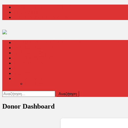
Μεταπηδήστε
ΕΡΩΤΗΣΕΙΣ & ΑΠΑΝΤΗΣΕΙΣ
στο
ΤΙ ΚΑΝΟΥΜΕ
περιεχόμενο
ΕΠΙΚΟΙΝΩΝΗΣΤΕ ΜΑΖΙ ΜΑΣ
ΜΕ ΤΟ ΜΑΤΙ ΕΝΟΣ ΑΓΙΟΡΕΙΤΟΥ
ΜΗΠΩΣ ΓΝΩΡΙΖΕΤΕ…
Ο ΙΕΡΟΣ ΑΓΩΝΑΣ
ΟΙΚΟΥΜΕΝΙΣΜΟΣ
ΤΕΧΝΟΛΟΓΙΑ
ΥΓΕΙΑ
Sidebars
Archive Layout
Grid Layout
Αναζήτηση
για:
Donor Dashboard