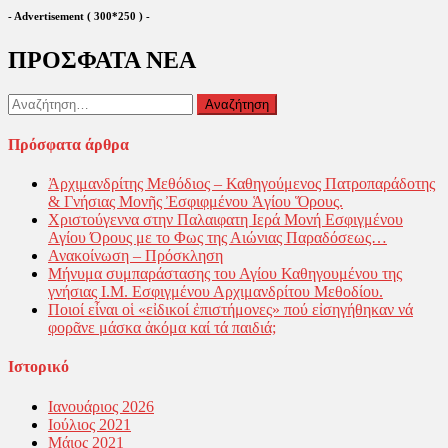
- Advertisement ( 300*250 ) -
ΠΡΟΣΦΑΤΑ ΝΕΑ
Αναζήτηση
για:
Πρόσφατα άρθρα
Ἀρχιμανδρίτης Μεθόδιος – Καθηγούμενος Πατροπαράδοτης
& Γνήσιας Μονῆς Ἐσφιφμένου Ἁγίου Ὅρους.
Χριστούγεννα στην Παλαιφατη Ιερά Μονή Εσφιγμένου
Αγίου Όρους με το Φως της Αιώνιας Παραδόσεως…
Ανακοίνωση – Πρόσκληση
Μήνυμα συμπαράστασης του Αγίου Καθηγουμένου της
γνήσιας Ι.Μ. Εσφιγμένου Αρχιμανδρίτου Μεθοδίου.
Ποιοί εἶναι οἱ «εἰδικοί ἐπιστήμονες» πού εἰσηγήθηκαν νά
φορᾶνε μάσκα ἀκόμα καί τά παιδιά;
Ιστορικό
Ιανουάριος 2026
Ιούλιος 2021
Μάιος 2021