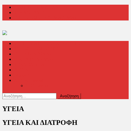
Μεταπηδήστε
ΕΡΩΤΗΣΕΙΣ & ΑΠΑΝΤΗΣΕΙΣ
στο
ΤΙ ΚΑΝΟΥΜΕ
περιεχόμενο
ΕΠΙΚΟΙΝΩΝΗΣΤΕ ΜΑΖΙ ΜΑΣ
ΜΕ ΤΟ ΜΑΤΙ ΕΝΟΣ ΑΓΙΟΡΕΙΤΟΥ
ΜΗΠΩΣ ΓΝΩΡΙΖΕΤΕ…
Ο ΙΕΡΟΣ ΑΓΩΝΑΣ
ΟΙΚΟΥΜΕΝΙΣΜΟΣ
ΤΕΧΝΟΛΟΓΙΑ
ΥΓΕΙΑ
Sidebars
Archive Layout
Grid Layout
Αναζήτηση
για:
ΥΓΕΙΑ
ΥΓΕΙΑ ΚΑΙ ΔΙΑΤΡΟΦΗ